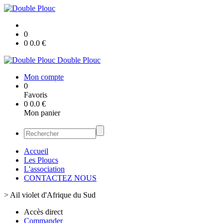
0
0
0.0
€
Double Plouc
Mon compte
0
Favoris
0
0.0
€
Mon panier
Accueil
Les Ploucs
L'association
CONTACTEZ NOUS
>
Ail violet d'Afrique du Sud
Accès direct
Commander