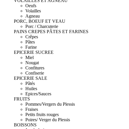
VOLAILLES ET AGNEAU
Oeufs
Volailles
Agneau
PORC, BOEUF ET VEAU
Porc / Charcuterie
PAINS CREPES PÂTES ET FARINES
Crêpes
Pâtes
Farine
EPICERIE SUCREE
Miel
Nougat
Confitures
Confiserie
EPICERIE SALE
Pâtés
Huiles
Epices/Sauces
FRUITS
Pommes/Vergers du Plessis
Fraises
Petits fruits rouges
Poires/ Verger du Plessis
BOISSONS