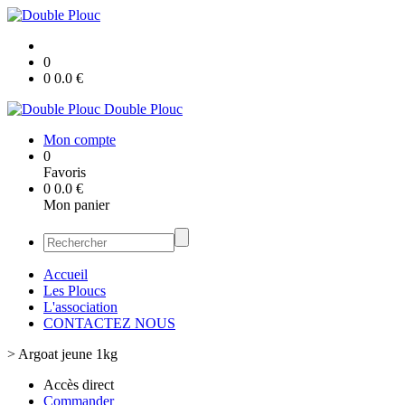
0
0
0.0
€
Double Plouc
Mon compte
0
Favoris
0
0.0
€
Mon panier
Accueil
Les Ploucs
L'association
CONTACTEZ NOUS
>
Argoat jeune 1kg
Accès direct
Commander