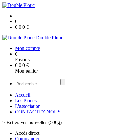
0
0
0.0
€
Double Plouc
Mon compte
0
Favoris
0
0.0
€
Mon panier
Accueil
Les Ploucs
L'association
CONTACTEZ NOUS
>
Betteraves nouvelles (500g)
Accès direct
Commander