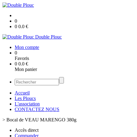
0
0
0.0
€
Double Plouc
Mon compte
0
Favoris
0
0.0
€
Mon panier
Accueil
Les Ploucs
L'association
CONTACTEZ NOUS
>
Bocal de VEAU MARENGO 380g
Accès direct
Commander