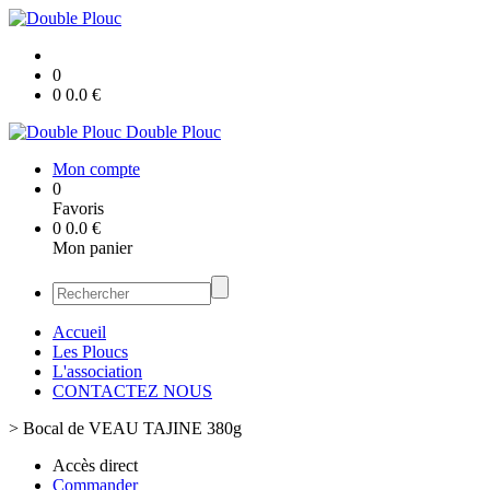
0
0
0.0
€
Double Plouc
Mon compte
0
Favoris
0
0.0
€
Mon panier
Accueil
Les Ploucs
L'association
CONTACTEZ NOUS
>
Bocal de VEAU TAJINE 380g
Accès direct
Commander