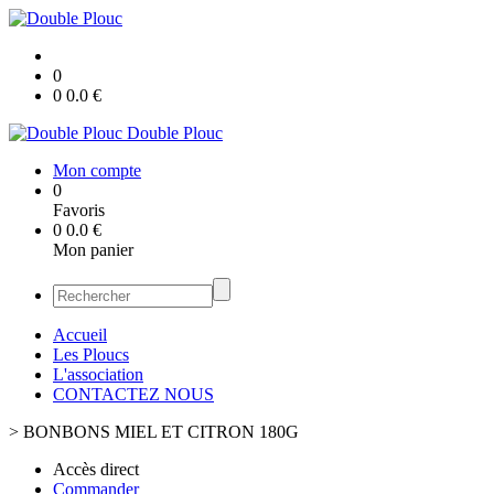
0
0
0.0
€
Double Plouc
Mon compte
0
Favoris
0
0.0
€
Mon panier
Accueil
Les Ploucs
L'association
CONTACTEZ NOUS
>
BONBONS MIEL ET CITRON 180G
Accès direct
Commander