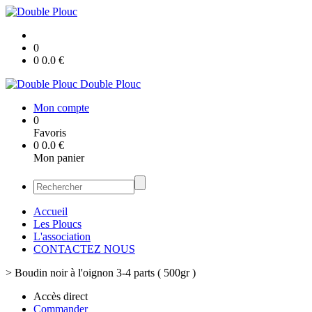
0
0
0.0
€
Double Plouc
Mon compte
0
Favoris
0
0.0
€
Mon panier
Accueil
Les Ploucs
L'association
CONTACTEZ NOUS
>
Boudin noir à l'oignon 3-4 parts ( 500gr )
Accès direct
Commander