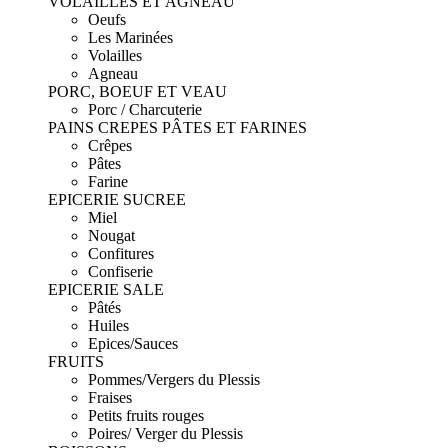
VOLAILLES ET AGNEAU
Oeufs
Les Marinées
Volailles
Agneau
PORC, BOEUF ET VEAU
Porc / Charcuterie
PAINS CREPES PÂTES ET FARINES
Crêpes
Pâtes
Farine
EPICERIE SUCREE
Miel
Nougat
Confitures
Confiserie
EPICERIE SALE
Pâtés
Huiles
Epices/Sauces
FRUITS
Pommes/Vergers du Plessis
Fraises
Petits fruits rouges
Poires/ Verger du Plessis