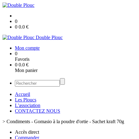
0
0
0.0
€
Double Plouc
Mon compte
0
Favoris
0
0.0
€
Mon panier
Accueil
Les Ploucs
L'association
CONTACTEZ NOUS
>
Condiments - Gomasio à la poudre d'ortie - Sachet kraft 70g
Accès direct
Commander