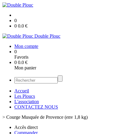
0
0
0.0
€
Double Plouc
Mon compte
0
Favoris
0
0.0
€
Mon panier
Accueil
Les Ploucs
L'association
CONTACTEZ NOUS
>
Courge Musquée de Provence (env 1,8 kg)
Accès direct
Commander