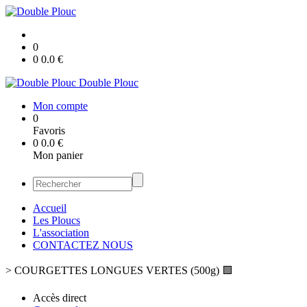
0
0
0.0
€
Double Plouc
Mon compte
0
Favoris
0
0.0
€
Mon panier
Accueil
Les Ploucs
L'association
CONTACTEZ NOUS
>
COURGETTES LONGUES VERTES (500g) 🟩
Accès direct