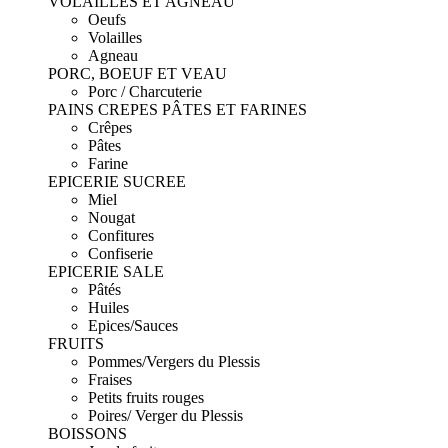
VOLAILLES ET AGNEAU
Oeufs
Volailles
Agneau
PORC, BOEUF ET VEAU
Porc / Charcuterie
PAINS CREPES PÂTES ET FARINES
Crêpes
Pâtes
Farine
EPICERIE SUCREE
Miel
Nougat
Confitures
Confiserie
EPICERIE SALE
Pâtés
Huiles
Epices/Sauces
FRUITS
Pommes/Vergers du Plessis
Fraises
Petits fruits rouges
Poires/ Verger du Plessis
BOISSONS