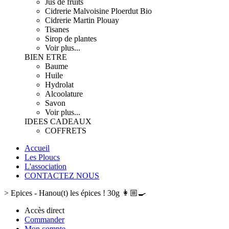
Jus de fruits
Cidrerie Malvoisine Ploerdut Bio
Cidrerie Martin Plouay
Tisanes
Sirop de plantes
Voir plus...
BIEN ETRE
Baume
Huile
Hydrolat
Alcoolature
Savon
Voir plus...
IDEES CADEAUX
COFFRETS
Accueil
Les Ploucs
L'association
CONTACTEZ NOUS
>
Epices - Hanou(t) les épices ! 30g 👩🏼‍🍳
Accès direct
Commander
Mon compte