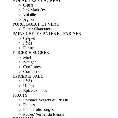
VOLAILLES ET AGNEAU
Oeufs
Les Marinées
Volailles
Agneau
PORC, BOEUF ET VEAU
Porc / Charcuterie
PAINS CREPES PÂTES ET FARINES
Crêpes
Pâtes
Farine
EPICERIE SUCREE
Miel
Nougat
Confitures
Confiserie
EPICERIE SALE
Pâtés
Huiles
Epices/Sauces
FRUITS
Pommes/Vergers du Plessis
Fraises
Petits fruits rouges
Poires/ Verger du Plessis