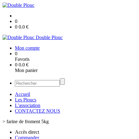
0
0
0.0
€
Double Plouc
Mon compte
0
Favoris
0
0.0
€
Mon panier
Accueil
Les Ploucs
L'association
CONTACTEZ NOUS
>
farine de froment 5kg
Accès direct
Commander