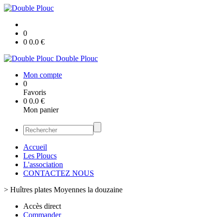
0
0
0.0
€
Double Plouc
Mon compte
0
Favoris
0
0.0
€
Mon panier
Accueil
Les Ploucs
L'association
CONTACTEZ NOUS
>
Huîtres plates Moyennes la douzaine
Accès direct
Commander