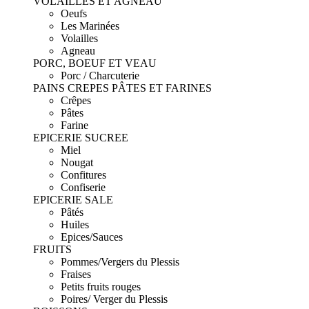
VOLAILLES ET AGNEAU
Oeufs
Les Marinées
Volailles
Agneau
PORC, BOEUF ET VEAU
Porc / Charcuterie
PAINS CREPES PÂTES ET FARINES
Crêpes
Pâtes
Farine
EPICERIE SUCREE
Miel
Nougat
Confitures
Confiserie
EPICERIE SALE
Pâtés
Huiles
Epices/Sauces
FRUITS
Pommes/Vergers du Plessis
Fraises
Petits fruits rouges
Poires/ Verger du Plessis