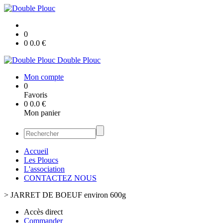
0
0
0.0
€
Double Plouc
Mon compte
0
Favoris
0
0.0
€
Mon panier
Accueil
Les Ploucs
L'association
CONTACTEZ NOUS
>
JARRET DE BOEUF environ 600g
Accès direct
Commander