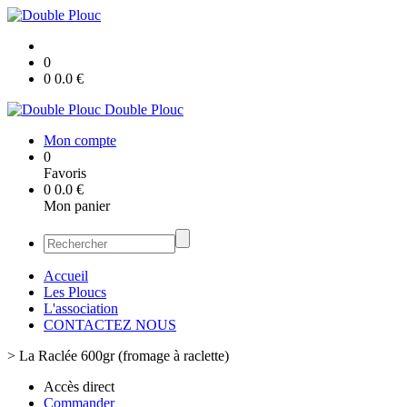
0
0
0.0
€
Double Plouc
Mon compte
0
Favoris
0
0.0
€
Mon panier
Accueil
Les Ploucs
L'association
CONTACTEZ NOUS
>
La Raclée 600gr (fromage à raclette)
Accès direct
Commander