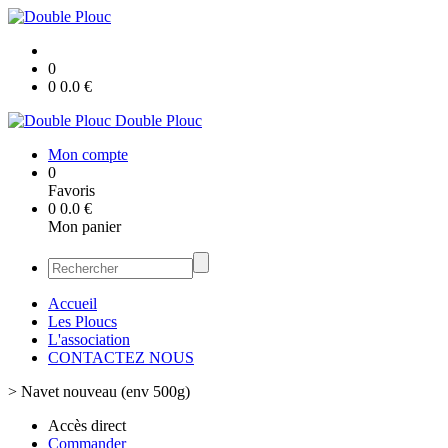
0
0
0.0
€
Double Plouc
Mon compte
0
Favoris
0
0.0
€
Mon panier
Accueil
Les Ploucs
L'association
CONTACTEZ NOUS
>
Navet nouveau (env 500g)
Accès direct
Commander