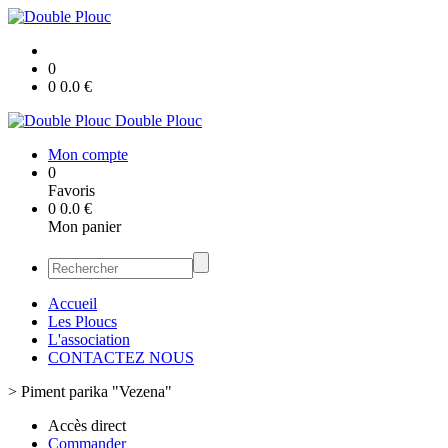
0
0
0.0
€
Double Plouc
Mon compte
0
Favoris
0
0.0
€
Mon panier
Accueil
Les Ploucs
L'association
CONTACTEZ NOUS
>
Piment parika "Vezena"
Accès direct
Commander