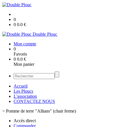
0
0
0.0
€
Double Plouc
Mon compte
0
Favoris
0
0.0
€
Mon panier
Accueil
Les Ploucs
L'association
CONTACTEZ NOUS
>
Pomme de terre "Allians" (chair ferme)
Accès direct
Commander