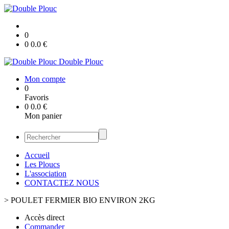
0
0
0.0
€
Double Plouc
Mon compte
0
Favoris
0
0.0
€
Mon panier
Accueil
Les Ploucs
L'association
CONTACTEZ NOUS
>
POULET FERMIER BIO ENVIRON 2KG
Accès direct
Commander