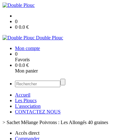
0
0
0.0
€
Double Plouc
Mon compte
0
Favoris
0
0.0
€
Mon panier
Accueil
Les Ploucs
L'association
CONTACTEZ NOUS
>
Sachet Mélange Poivrons : Les Allongés 40 graines
Accès direct
Commander