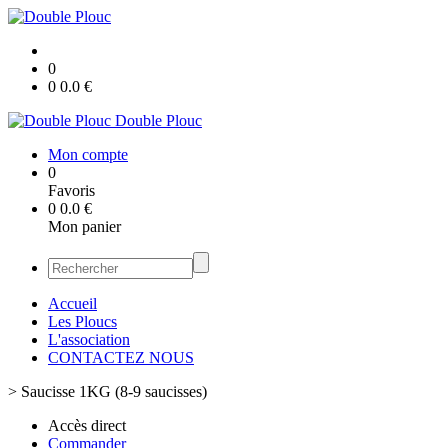
0
0
0.0
€
Double Plouc
Mon compte
0
Favoris
0
0.0
€
Mon panier
Accueil
Les Ploucs
L'association
CONTACTEZ NOUS
>
Saucisse 1KG (8-9 saucisses)
Accès direct
Commander