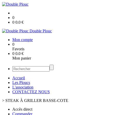
0
0
0.0
€
Double Plouc
Mon compte
0
Favoris
0
0.0
€
Mon panier
Accueil
Les Ploucs
L'association
CONTACTEZ NOUS
>
STEAK À GRILLER BASSE-COTE
Accès direct
Commander