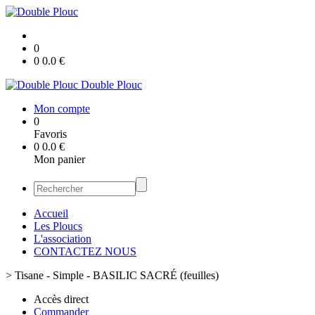
0
0
0.0
€
Double Plouc
Mon compte
0
Favoris
0
0.0
€
Mon panier
Accueil
Les Ploucs
L'association
CONTACTEZ NOUS
>
Tisane - Simple - BASILIC SACRÉ (feuilles)
Accès direct
Commander