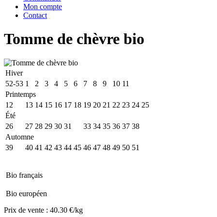
Mon compte
Contact
Tomme de chèvre bio
Hiver
52-53
1
2
3
4
5
6
7
8
9
10
11
Printemps
12
13
14
15
16
17
18
19
20
21
22
23
24
25
Été
26
27
28
29
30
31
32
33
34
35
36
37
38
Automne
39
40
41
42
43
44
45
46
47
48
49
50
51
Bio français
Bio européen
Prix de vente :
40.30 €/kg